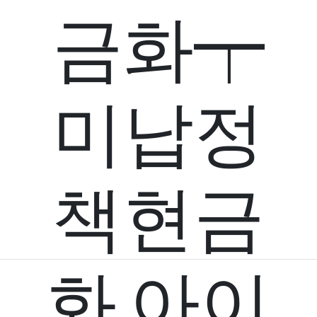
금화┯
미납정
책현금
화 아이