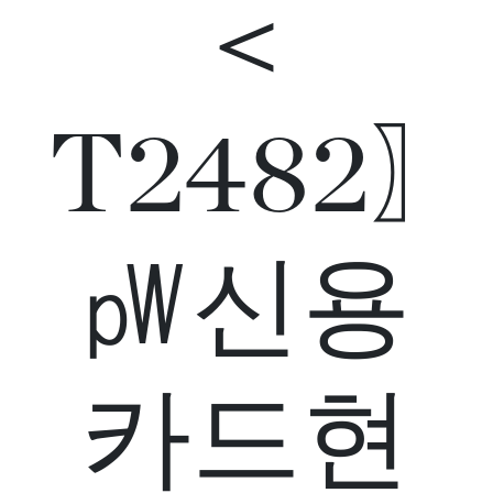
＜
T2482〗
㎺신용
카드현