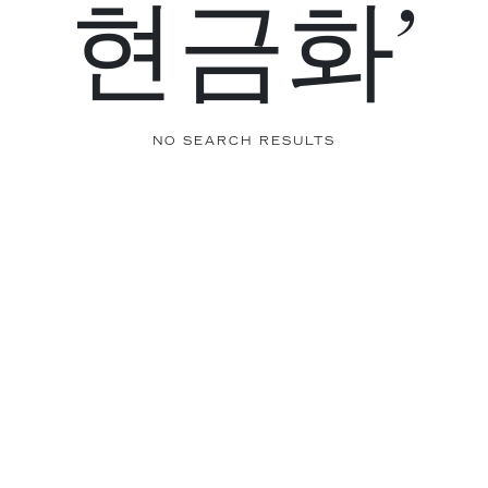
현금화’
NO SEARCH RESULTS
Get the latest articles, straight to your
inbox.
VEHICLES
LIFESTYLE
VIDEOS