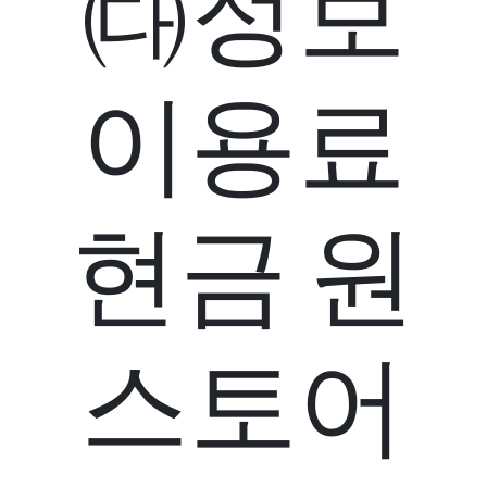
㈐정보
이용료
현금 원
스토어